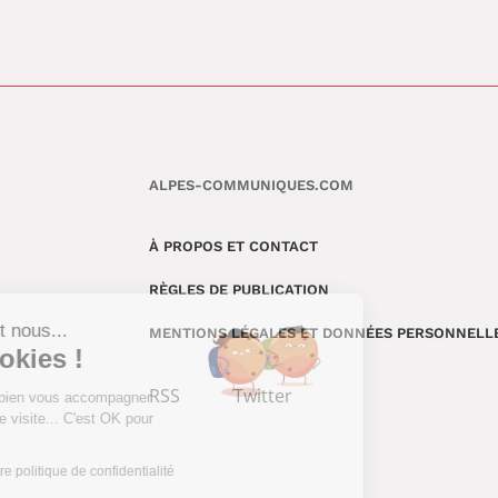
ALPES-COMMUNIQUES.COM
À PROPOS ET CONTACT
RÈGLES DE PUBLICATION
Salut c'est nous...
MENTIONS LÉGALES ET DONNÉES PERSONNELL
les Cookies !
RSS
Twitter
On aimerait bien vous accompagner
pendant votre visite... C'est OK pour
vous ?
Consulter notre politique de confidentialité